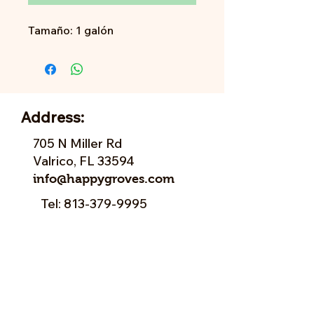
Tamaño: 1 galón
Address:
705 N Miller Rd
Valrico, FL 33594
info@happygroves.com
Tel:
813-379-9995
Sun:
11-5pm
Mon:
10-5pm
Tue:
10-5pm
Wed:
10-5pm
Thu:
10-5pm