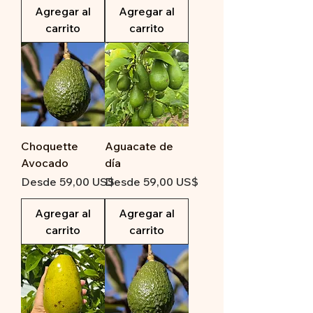
Agregar al
Agregar al
carrito
carrito
Choquette
Aguacate de
Avocado
día
Precio de oferta
Precio de oferta
Desde
59,00 US$
Desde
59,00 US$
Agregar al
Agregar al
carrito
carrito