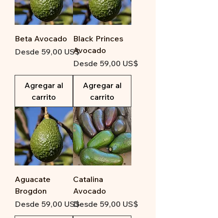
Beta Avocado
Black Princes
Avocado
Precio de oferta
Desde
59,00 US$
Precio de oferta
Desde
59,00 US$
Agregar al
Agregar al
carrito
carrito
Aguacate
Catalina
Brogdon
Avocado
Precio de oferta
Precio de oferta
Desde
59,00 US$
Desde
59,00 US$