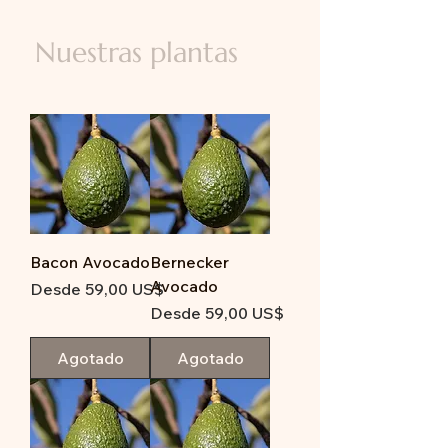
Nuestras plantas
Bacon Avocado
Bernecker
Avocado
Precio de oferta
Desde
59,00 US$
Precio de oferta
Desde
59,00 US$
Agotado
Agotado