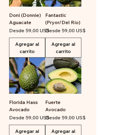
Doni (Donnie)
Fantastic
Aguacate
(Pryor/Del Rio)
Precio de oferta
Precio de oferta
Desde
59,00 US$
Desde
59,00 US$
Agregar al
Agregar al
carrito
carrito
Florida Hass
Fuerte
Avocado
Avocado
Precio de oferta
Precio de oferta
Desde
59,00 US$
Desde
59,00 US$
Agregar al
Agregar al